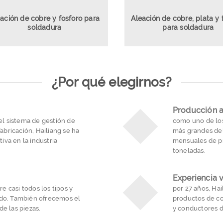
ación de cobre y fosforo para
Aleación de cobre, plata y 
soldadura
para soldadura
¿Por qué elegirnos?
Producción a
del sistema de gestión de
como uno de los
fabricación, Hailiang se ha
más grandes de
va en la industria
mensuales de pr
toneladas.
Experiencia 
 casi todos los tipos y
por 27 años, Hai
ado. También ofrecemos el
productos de co
e las piezas.
y conductores d