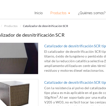
Inicio
Productos
¿Quiénes somos
Productos
Catalizador de desnitrificación SCR
lizador de desnitrificación SCR
Catalizador de desnitrificación SCR ti
El catalizador de desnitrificación SCR t
titanio, óxido de tungsteno y pentóxido 
vital de la reducción catalítica selectiva
ampliamente utilizada en centrales térmi
residuos y motores diesel estacionarios.
Catalizador de desnitrificación SCR tip
Con la resistencia al polvo del catalizador
tipo placa es más aplicable en el gas de
3
50g/Nm
. Al ser soportado por una mall
V205 y WO3, no es fácil tocar las cenizas,