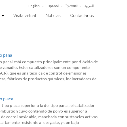
English
Español
Русский
العربية
?
Visita virtual
Noticias
Contáctanos
po panal
ipo panal está compuesto principalmente por dióxido de
de vanadio. Estos catalizadores son un componente
 (SCR), que es una técnica de control de emisiones
cas, fábricas de productos químicos, incineradores de
o placa
 tipo placa superior a la del tipo panal, el catalizador
 combustión cuyo contenido de polvo es superior a
a de acero inoxidable, manchada con sustancias activas
 altamente resistente al desgaste, y con baja