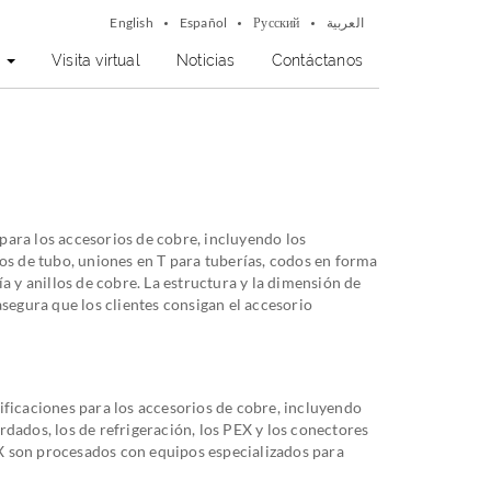
English
Español
Русский
العربية
?
Visita virtual
Noticias
Contáctanos
ara los accesorios de cobre, incluyendo los
dos de tubo, uniones en T para tuberías, codos en forma
a y anillos de cobre. La estructura y la dimensión de
asegura que los clientes consigan el accesorio
ificaciones para los accesorios de cobre, incluyendo
dados, los de refrigeración, los PEX y los conectores
 son procesados con equipos especializados para