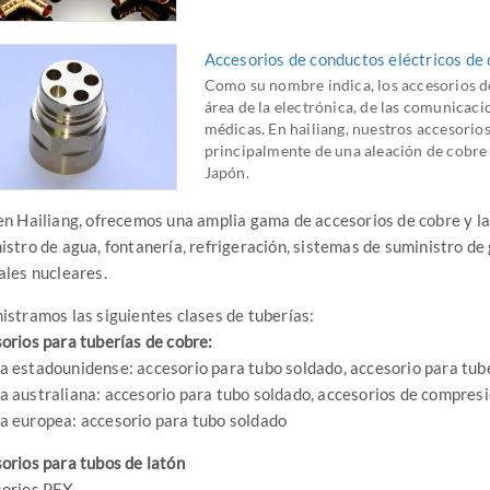
Accesorios de conductos eléctricos de
Como su nombre indica, los accesorios de
área de la electrónica, de las comunicacio
médicas. En hailiang, nuestros accesorio
principalmente de una aleación de cobre d
Japón.
en Hailiang, ofrecemos una amplia gama de accesorios de cobre y la
istro de agua, fontanería, refrigeración, sistemas de suministro de 
ales nucleares.
istramos las siguientes clases de tuberías:
orios para tuberías de cobre:
 estadounidense: accesorio para tubo soldado, accesorio para tu
 australiana: accesorio para tubo soldado, accesorios de compres
 europea: accesorio para tubo soldado
orios para tubos de latón
orios PEX