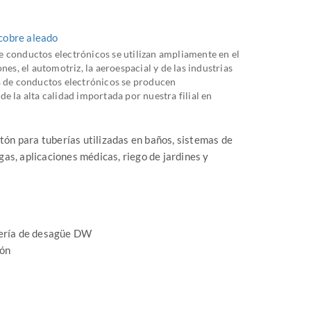
 cobre aleado
 conductos electrónicos se utilizan ampliamente en el
nes, el automotriz, la aeroespacial y de las industrias
s de conductos electrónicos se producen
e la alta calidad importada por nuestra filial en
tón para tuberías utilizadas en baños, sistemas de
gas, aplicaciones médicas, riego de jardines y
bería de desagüe DW
ión