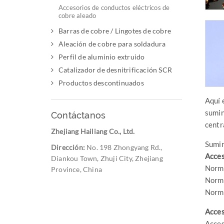
Accesorios de conductos eléctricos de
cobre aleado
Barras de cobre / Lingotes de cobre
Aleación de cobre para soldadura
Perfil de aluminio extruido
Catalizador de desnitrificación SCR
Productos descontinuados
Aquí 
sumin
Contáctanos
centr
Zhejiang Hailiang Co., Ltd.
Sumin
Dirección:
No. 198 Zhongyang Rd.,
Acces
Diankou Town, Zhuji City, Zhejiang
Norma
Province, China
Norma
Norma
Acces
Acces